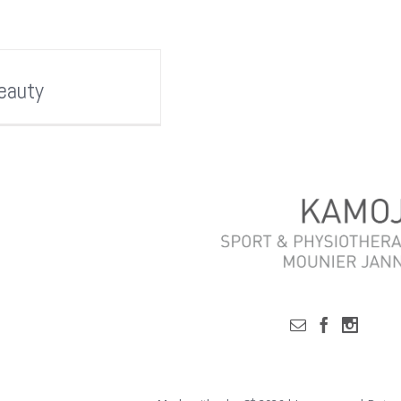
eauty
+